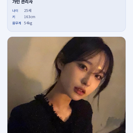
가민 관리사
25세
나이
163cm
키
54kg
몸무게