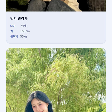
민지 관리사
24세
나이
158cm
키
55kg
몸무게