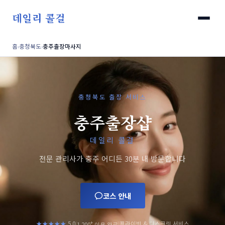
데일리 콜걸
홈
›
충청북도
›
충주출장마사지
충청북도 출장 서비스
충주출장샵
데일리 콜걸
전문 관리사가 충주 어디든 30분 내 방문합니다
코스 안내
+
★★★★★
5.0
프라이빗 & 디스크릿 서비스
|
|
1,200
이용 완료