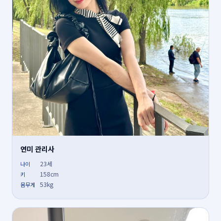
연미 관리사
23세
나이
158cm
키
53kg
몸무게