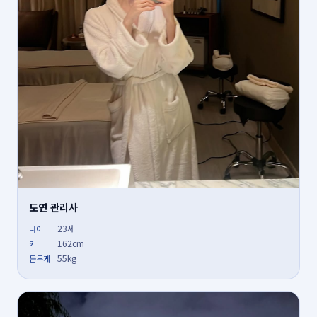
도연 관리사
23세
나이
162cm
키
55kg
몸무게