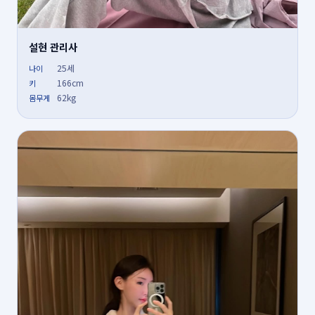
설현 관리사
25세
나이
166cm
키
62kg
몸무게