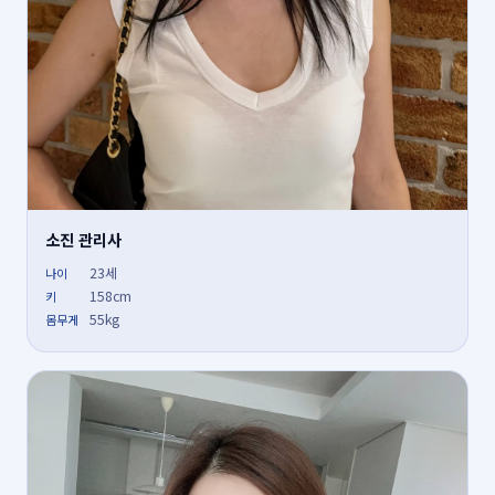
소진 관리사
23세
나이
158cm
키
55kg
몸무게