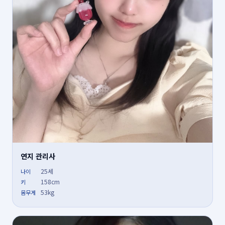
연지 관리사
25세
나이
158cm
키
53kg
몸무게