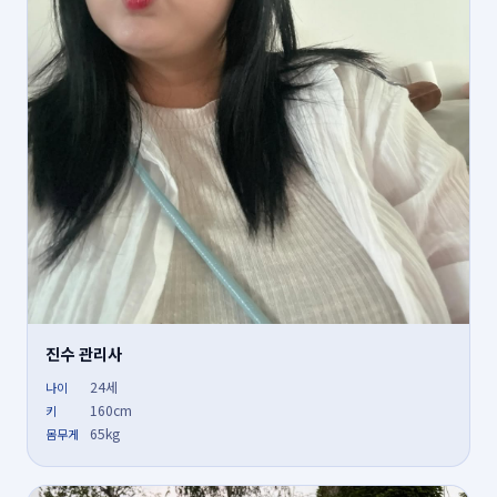
진수 관리사
24세
나이
160cm
키
65kg
몸무게