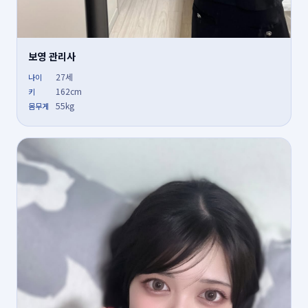
보영 관리사
27세
나이
162cm
키
55kg
몸무게