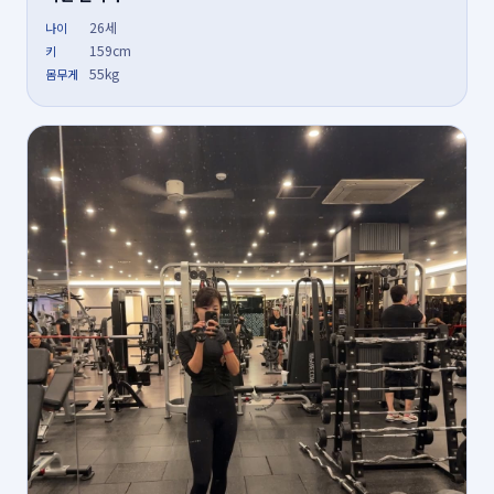
26세
나이
159cm
키
55kg
몸무게