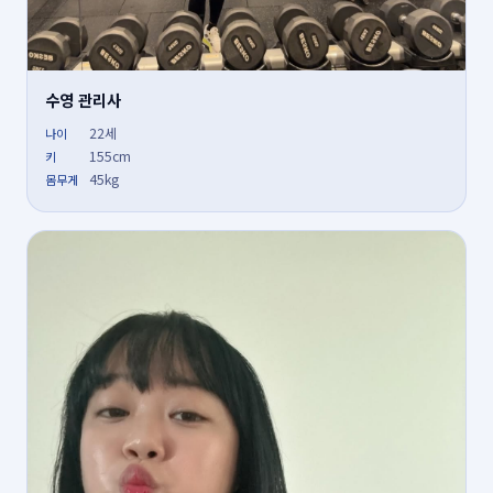
수영 관리사
22세
나이
155cm
키
45kg
몸무게