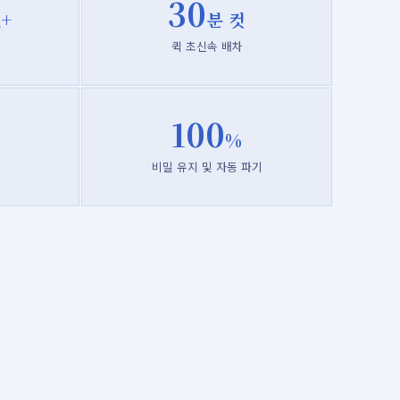
30
+
분 컷
퀵 초신속 배차
100
%
기
비밀 유지 및 자동 파기