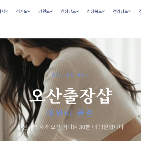
역시
경기도
강원도
경상남도
경상북도
전라남도
경기도 출장 서비스
오산출장샵
데일리 콜걸
전문 관리사가 오산 어디든 30분 내 방문합니다