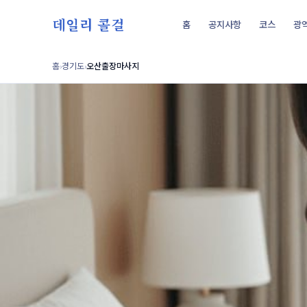
데일리 콜걸
홈
공지사항
코스
광
홈
경기도
오산출장마사지
›
›