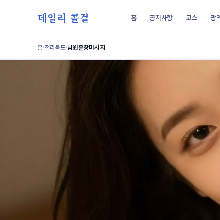
데일리 콜걸
홈
공지사항
코스
광
홈
전라북도
남원출장마사지
›
›