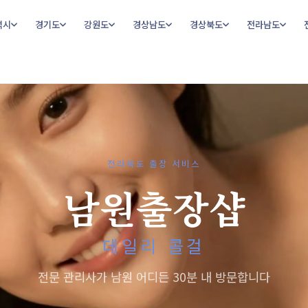
역시
경기도
강원도
경상남도
경상북도
전라남도
전라북도 출장 서비스
남원출장샵
데일리 콜걸
전문 관리사가 남원 어디든 30분 내 방문합니다