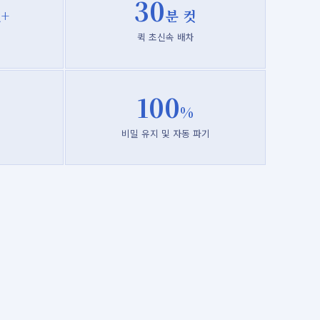
30
+
분 컷
퀵 초신속 배차
100
%
기
비밀 유지 및 자동 파기