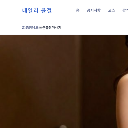
데일리 콜걸
홈
공지사항
코스
광
홈
충청남도
논산출장마사지
›
›