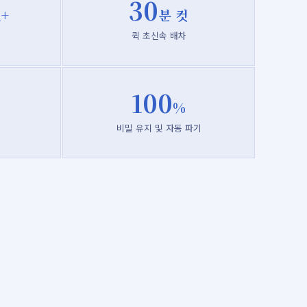
30
+
분 컷
퀵 초신속 배차
100
%
기
비밀 유지 및 자동 파기