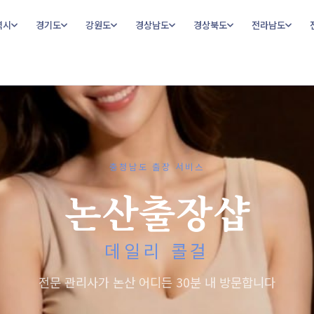
역시
경기도
강원도
경상남도
경상북도
전라남도
충청남도 출장 서비스
논산출장샵
데일리 콜걸
전문 관리사가 논산 어디든 30분 내 방문합니다