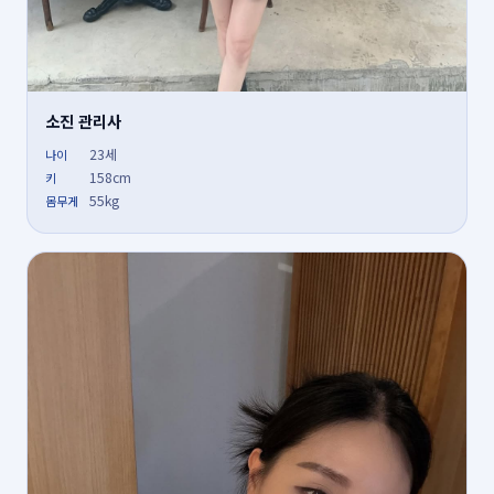
소진 관리사
23세
나이
158cm
키
55kg
몸무게