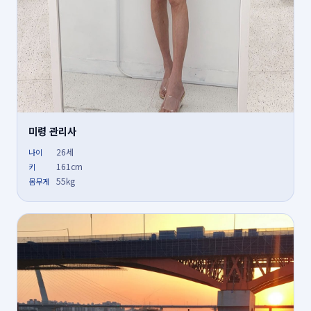
미령 관리사
26세
나이
161cm
키
55kg
몸무게