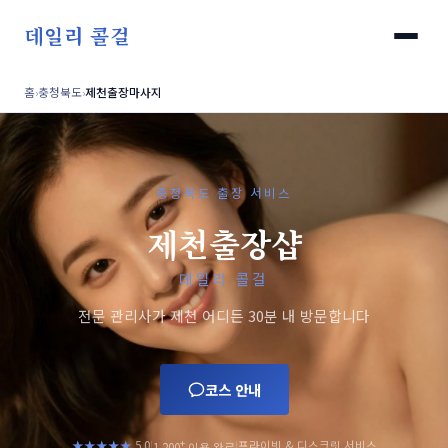
데일리 콜걸
홈
›
충청북도
›
제천출장마사지
충청북도 출장 서비스
제천출장샵
데일리 콜걸
전문 관리사가 제천 어디든 30분 내 방문합니다
코스 안내
+
★★★★★
5.0
프라이빗 & 디스크릿 서비스
|
|
1,200
이용 완료