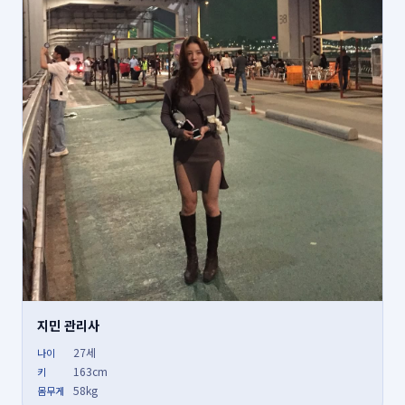
지민 관리사
27세
나이
163cm
키
58kg
몸무게