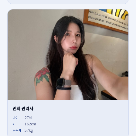
민희 관리사
27세
나이
162cm
키
57kg
몸무게