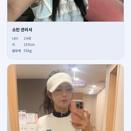
소민 관리사
24세
나이
159cm
키
55kg
몸무게