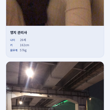
영지 관리사
26세
나이
162cm
키
57kg
몸무게