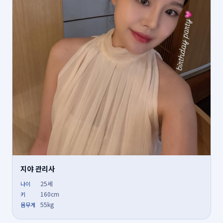
지야 관리사
25세
나이
160cm
키
55kg
몸무게