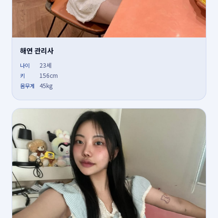
해연 관리사
23세
나이
156cm
키
45kg
몸무게