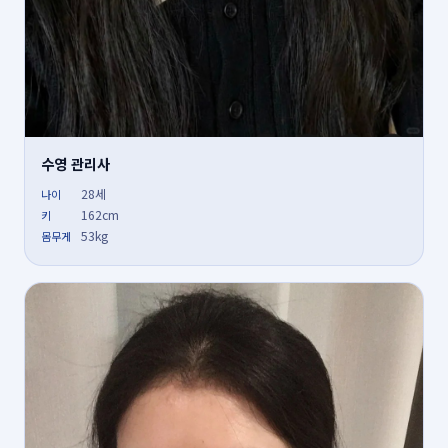
수영 관리사
28세
나이
162cm
키
53kg
몸무게