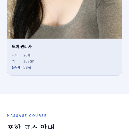
도이 관리사
26세
나이
163cm
키
53kg
몸무게
MASSAGE COURSE
포항 코스 안내