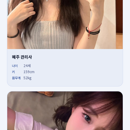
혜주 관리사
24세
나이
159cm
키
52kg
몸무게