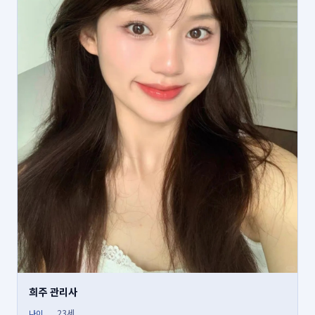
희주 관리사
23세
나이