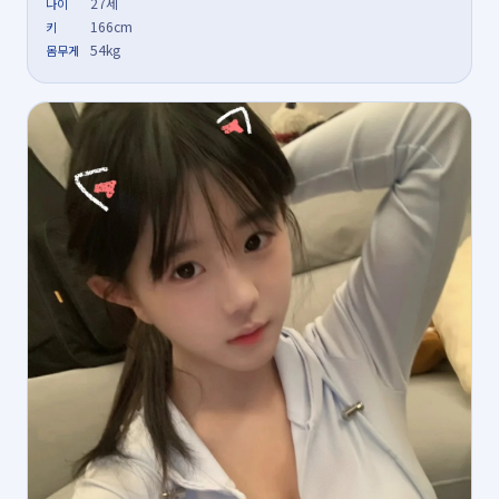
27세
나이
166cm
키
54kg
몸무게