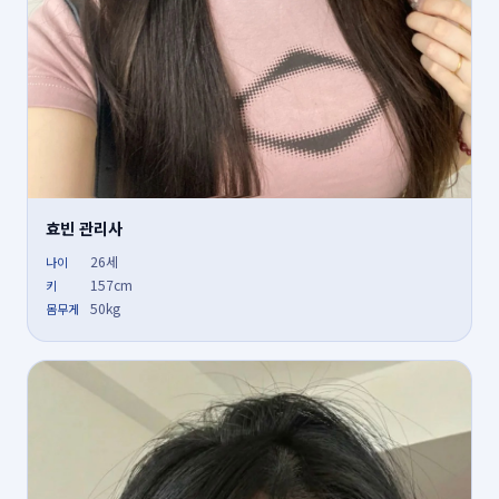
효빈 관리사
26세
나이
157cm
키
50kg
몸무게