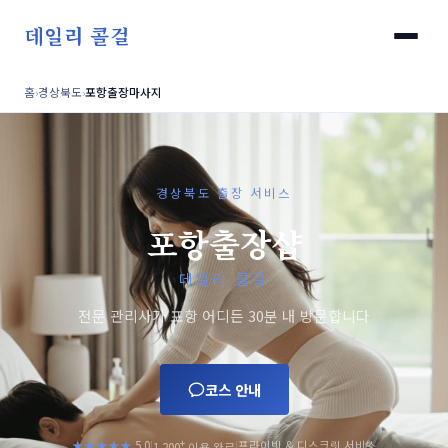
데일리 콜걸
홈
›
경상북도
›
포항출장마사지
경상북도 출장 서비스
포항출장샵
데일리 콜걸
전문 관리사가 포항 어디든 30분 내 방문합니다
코스 안내
+
★★★★★
5.0
프라이빗 & 디스크릿 서비스
|
|
1,200
이용 완료