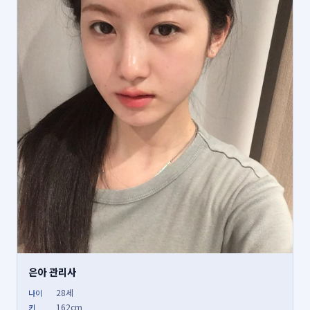
은아 관리사
28세
나이
162cm
키