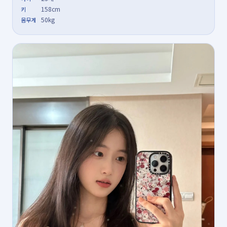
158cm
키
50kg
몸무게