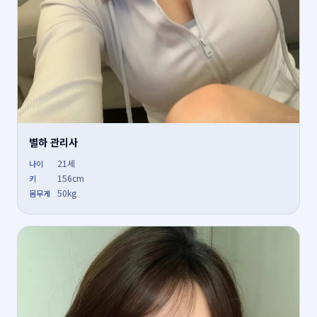
별하 관리사
21세
나이
156cm
키
50kg
몸무게