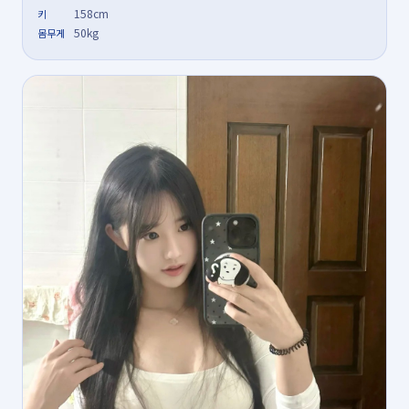
158cm
키
50kg
몸무게