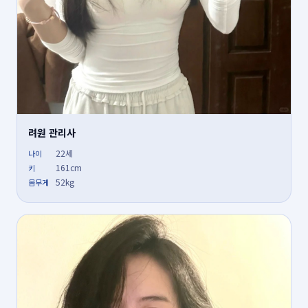
려원 관리사
22세
나이
161cm
키
52kg
몸무게