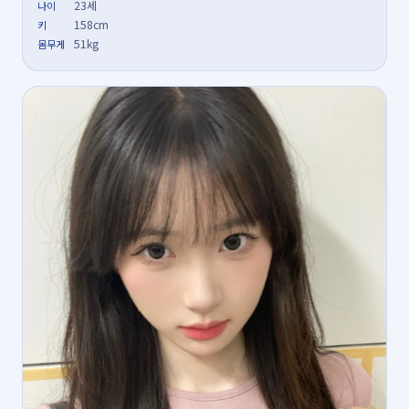
23세
나이
158cm
키
51kg
몸무게