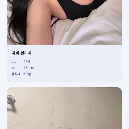
지희 관리사
23세
나이
164cm
키
54kg
몸무게