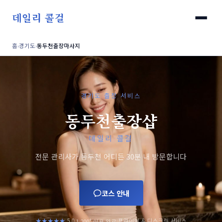
데일리 콜걸
홈
›
경기도
›
동두천출장마사지
경기도 출장 서비스
동두천출장샵
데일리 콜걸
전문 관리사가 동두천 어디든 30분 내 방문합니다
코스 안내
+
★★★★★
5.0
프라이빗 & 디스크릿 서비스
|
|
1,200
이용 완료