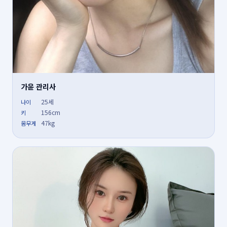
가윤 관리사
25세
나이
156cm
키
47kg
몸무게