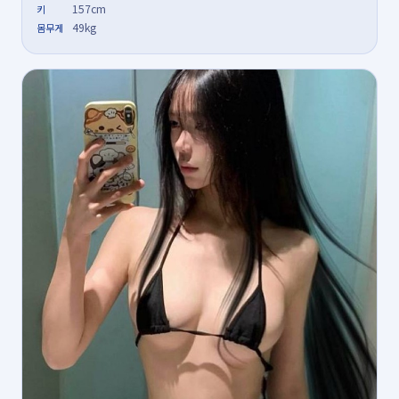
157cm
키
49kg
몸무게