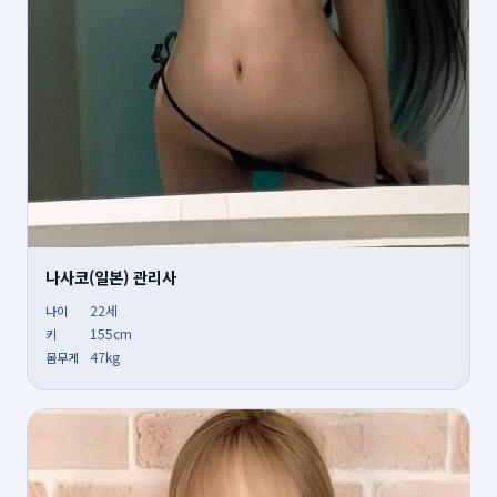
나사코(일본) 관리사
22세
나이
155cm
키
47kg
몸무게