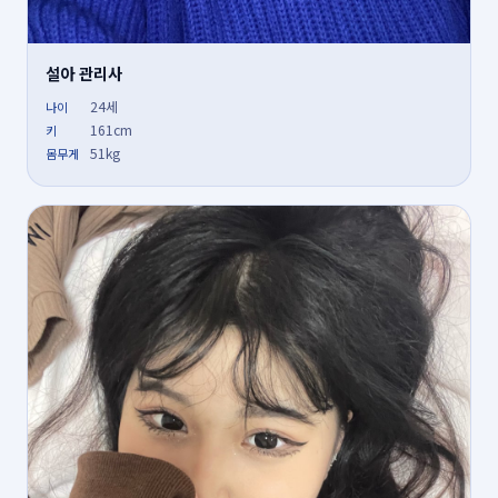
설아 관리사
24세
나이
161cm
키
51kg
몸무게