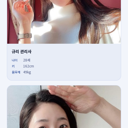
규리 관리사
28세
나이
162cm
키
49kg
몸무게