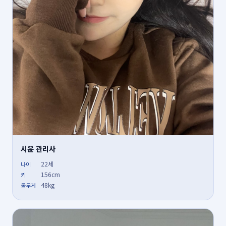
시윤 관리사
22세
나이
156cm
키
48kg
몸무게