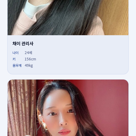
채이 관리사
24세
나이
156cm
키
49kg
몸무게