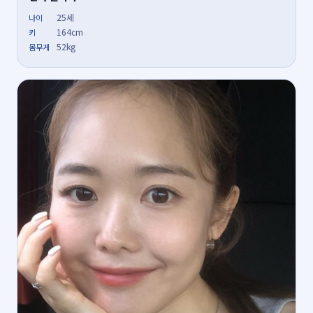
25세
나이
164cm
키
52kg
몸무게