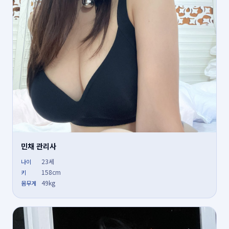
민채 관리사
23세
나이
158cm
키
49kg
몸무게