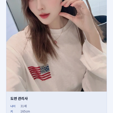
도연 관리사
31세
나이
165cm
키