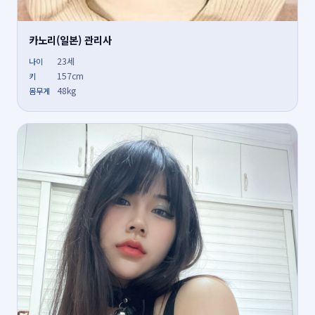
카노리(일본) 관리사
23세
나이
157cm
키
48kg
몸무게